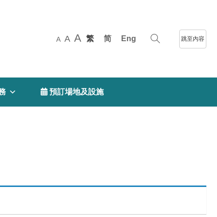
A
A
繁
简
Eng
跳至內容
A
務
 預訂場地及設施