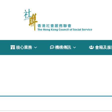
 核心業務
 機構傳訊
 會籍及服