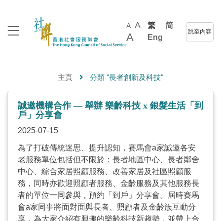
A
繁
简
A
跳至內容
A
Eng
主頁
分類 "長者創新及科技"
誠邀機構合作 — 舉辦 樂齡科技 x 銀髮生活「到
戶」分享會
2025-07-15
為了打破傳統迷思、提升認知，賽馬會a家誠邀各安
老服務單位包括但不限於：長者地區中心、長者鄰舍
中心、綜合家居照顧服務、改善家居及社區照顧服
務，同時亦歡迎照顧者服務、金齡服務及其他服務長
者的單位一同參與，預約「到戶」分享會。屆時賽馬
會a家同事將面對面與長者、照顧者及金齡族互動分
享，為大家介紹有興趣的樂齡科技新趨勢，並帶上合