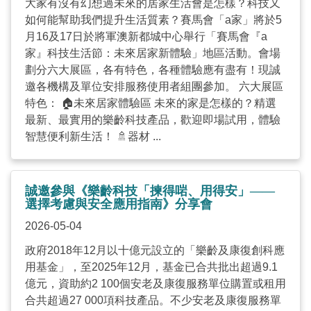
大家有沒有幻想過未來的居家生活會是怎樣？科技又
如何能幫助我們提升生活質素？賽馬會「a家」將於5
月16及17日於將軍澳新都城中心舉行「賽馬會『a
家』科技生活節：未來居家新體驗」地區活動。會場
劃分六大展區，各有特色，各種體驗應有盡有！現誠
邀各機構及單位安排服務使用者組團參加。 六大展區
特色： 🏠未來居家體驗區 未來的家是怎樣的？精選
最新、最實用的樂齡科技產品，歡迎即場試用，體驗
智慧便利新生活！ 🚿器材 ...
誠邀參與《樂齡科技「揀得啱、用得安」——
選擇考慮與安全應用指南》分享會
2026-05-04
政府2018年12月以十億元設立的「樂齡及康復創科應
用基金」，至2025年12月，基金已合共批出超過9.1
億元，資助約2 100個安老及康復服務單位購置或租用
合共超過27 000項科技產品。不少安老及康復服務單