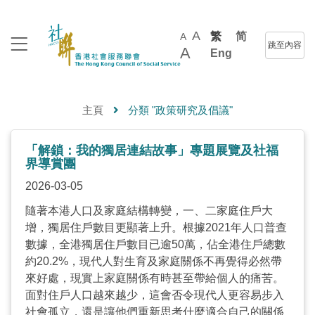
A
繁
简
A
跳至內容
A
Eng
主頁
分類 "政策研究及倡議"
「解鎖：我的獨居連結故事」專題展覽及社福
界導賞團
2026-03-05
隨著本港人口及家庭結構轉變，一、二家庭住戶大
增，獨居住戶數目更顯著上升。根據2021年人口普查
數據，全港獨居住戶數目已逾50萬，佔全港住戶總數
約20.2%，現代人對生育及家庭關係不再覺得必然帶
來好處，現實上家庭關係有時甚至帶給個人的痛苦。
面對住戶人口越來越少，這會否令現代人更容易步入
社會孤立，還是讓他們重新思考什麼適合自己的關係