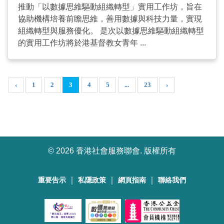
推動「以數據思維驅動組織轉型」實用工作坊，旨在
協助機構培養前瞻思維，善用數據與科技力量，實現
組織轉型與服務優化。 是次以數據思維驅動組織轉型
的實用工作坊將於港基督教女青年 ...
‹
1
2
3
4
5
...
23
›
©
2026 香港社會服務聯會. 版權所有
｜
｜
｜
重要告示
私隱政策
網頁指南
聯絡我們