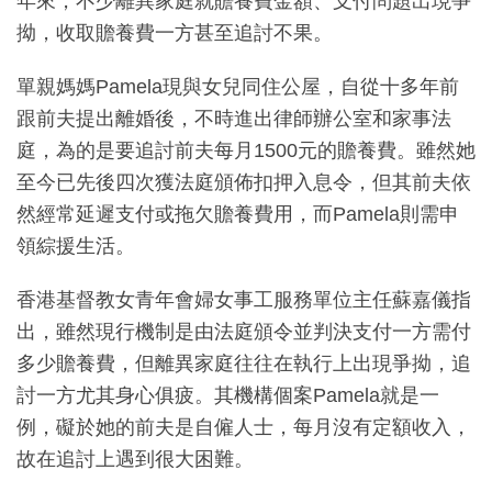
年來，不少離異家庭就贍養費金額、支付問題出現爭
拗，收取贍養費一方甚至追討不果。
單親媽媽Pamela現與女兒同住公屋，自從十多年前
跟前夫提出離婚後，不時進出律師辦公室和家事法
庭，為的是要追討前夫每月1500元的贍養費。雖然她
至今已先後四次獲法庭頒佈扣押入息令，但其前夫依
然經常延遲支付或拖欠贍養費用，而Pamela則需申
領綜援生活。
香港基督教女青年會婦女事工服務單位主任蘇嘉儀指
出，雖然現行機制是由法庭頒令並判決支付一方需付
多少贍養費，但離異家庭往往在執行上出現爭拗，追
討一方尤其身心俱疲。其機構個案Pamela就是一
例，礙於她的前夫是自僱人士，每月沒有定額收入，
故在追討上遇到很大困難。