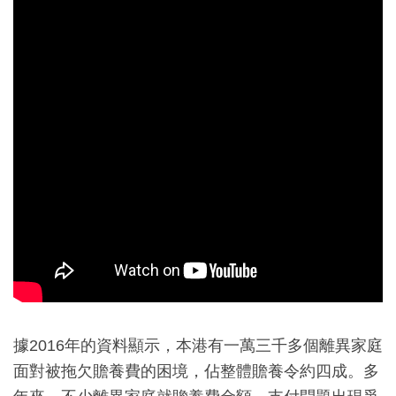
據2016年的資料顯示，本港有一萬三千多個離異家庭
面對被拖欠贍養費的困境，佔整體贍養令約四成。多