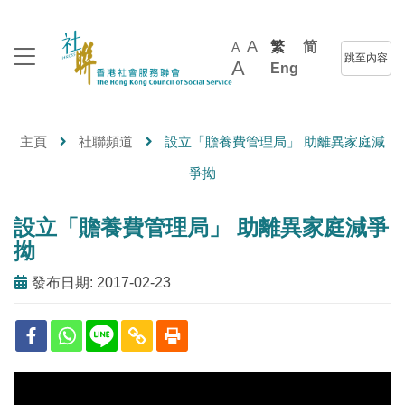
A
繁
简
A
跳至內容
A
Eng
主頁
社聯頻道
設立「贍養費管理局」 助離異家庭減
爭拗
設立「贍養費管理局」 助離異家庭減爭
拗
發布日期: 2017-02-23