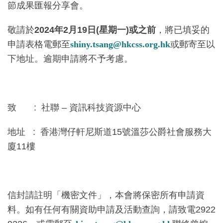
節成果匯報分享會。
敬請於
2024
年2
月19
日(
星期一)
或之前
，將已填妥的
申請表格電郵至
shiny.tsang@hkcss.org.hk
或郵寄至以
下地址。逾期申請將不予考慮。
致 : 社聯 – 資訊科技資源中心
地址 : 香港灣仔軒尼斯道15號溫莎公爵社會服務大
廈11樓
信封請註明「機密文件」，本會將保密所有申請資
料。如有任何有關資助申請及活動查詢，請致電2922