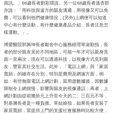
資訊。」66歲長者劉彩環說。另一位68歲長者溫杏群
亦說：「用科技與遠方的親友溝通，用視像又可以免
費，可以看到他們健康情況，(另外)上網便可以知道
中心有什麼活動，有什麼健康產品介紹，長者注意怎
樣運動。」。
博愛醫院郭興坤長者鄰舍中心服務經理單淑勤指，長
者的部分親友居於不同地區，可能一年才可以親身見
面一至兩次，現在可以透過科技，以視像方式見到親
友，豐富其社交生活。此外，「電話上網」與「家居
寬頻」的確存在分別，特別是費用及網速方面，例
如：有些無限電話上網計劃，當用盡數據後，因數據
限制令上網很慢，影響與親友的視像通話；再者，上
網計劃由從前幾拾元上升至今天的二、三百元不等，
對基層長者是一種負擔。單姑娘指，如果長者安裝了
家居寬頻，當提供上門的支援社會服務時比較方便，