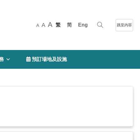
A
A
繁
简
Eng
跳至內容
A
務
 預訂場地及設施