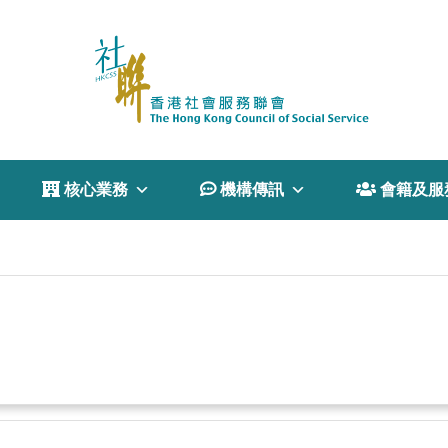
 核心業務
 機構傳訊
 會籍及服