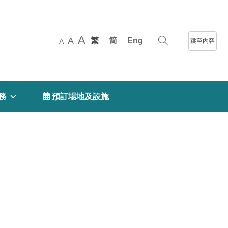
A
A
繁
简
Eng
跳至內容
A
務
 預訂場地及設施