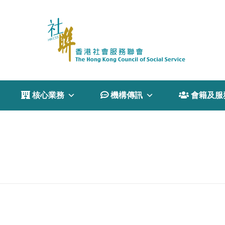
 核心業務
 機構傳訊
 會籍及服