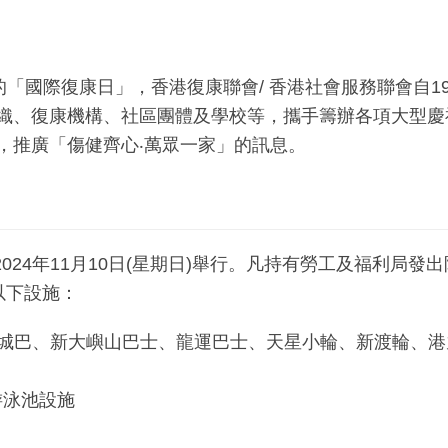
的「國際復康日」，香港復康聯會/ 香港社會服務聯會自1
織、復康機構、社區團體及學校等，攜手籌辦各項大型慶
，推廣「傷健齊心‧萬眾一家」的訊息。
024年11月10日(星期日)舉行。凡持有勞工及福利局
以下設施：
、城巴、新大嶼山巴士、龍運巴士、天星小輪、新渡輪、港
游泳池設施