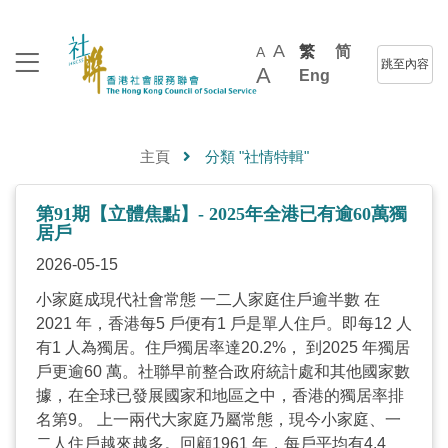
A
繁
简
A
跳至內容
A
Eng
主頁
分類 "社情特輯"
第91期【立體焦點】- 2025年全港已有逾60萬獨
居戶
2026-05-15
小家庭成現代社會常態 一二人家庭住戶逾半數 在
2021 年，香港每5 戶便有1 戶是單人住戶。即每12 人
有1 人為獨居。住戶獨居率達20.2%， 到2025 年獨居
戶更逾60 萬。社聯早前整合政府統計處和其他國家數
據，在全球已發展國家和地區之中，香港的獨居率排
名第9。 上一兩代大家庭乃屬常態，現今小家庭、一
二人住戶越來越多。回顧1961 年，每戶平均有4.4