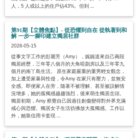
人，5 人或以上的住戶佔43%。但到 ...
第91期【立體焦點】- 從恐懼到自在 從執著到和
解 一步一腳印建立獨居社群
2026-05-15
從事文字工作的彭麗芳（Amy），娓娓道來自己兩段
獨居經歷，三年零八個月的大角咀劏房以及三年零九
個月的南丫島生活。 原生家庭嚴重的重男輕女觀念，
加上遭受家暴與性侵，令Amy 在家只有壓力，並無安
全感。即便家人在旁，隨著不被理解、甚至被誤解情
況增多，她的孤獨感越趨強烈，後來萌生獨居念頭。
獨居初期，Amy 察覺自己因過往創傷變得對外界充滿
戒心與恐懼。獨居女子生活彷彿放大孤獨感。工作以
外，她靠信用卡套現 ...