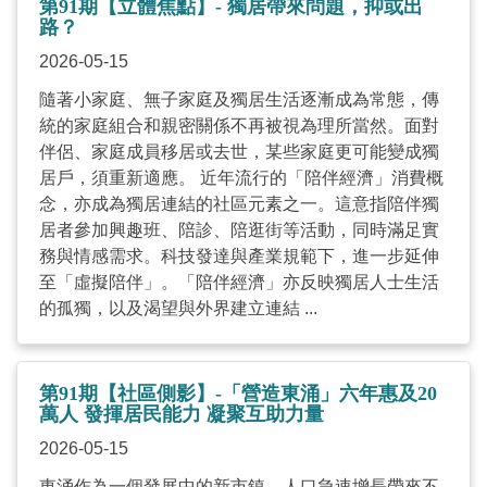
第91期【立體焦點】- 獨居帶來問題，抑或出
路？
2026-05-15
隨著小家庭、無子家庭及獨居生活逐漸成為常態，傳
統的家庭組合和親密關係不再被視為理所當然。面對
伴侶、家庭成員移居或去世，某些家庭更可能變成獨
居戶，須重新適應。 近年流行的「陪伴經濟」消費概
念，亦成為獨居連結的社區元素之一。這意指陪伴獨
居者參加興趣班、陪診、陪逛街等活動，同時滿足實
務與情感需求。科技發達與產業規範下，進一步延伸
至「虛擬陪伴」。「陪伴經濟」亦反映獨居人士生活
的孤獨，以及渴望與外界建立連結 ...
第91期【社區側影】-「營造東涌」六年惠及20
萬人 發揮居民能力 凝聚互助力量
2026-05-15
東涌作為一個發展中的新市鎮，人口急速增長帶來不