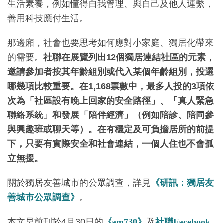
生活素養，例如懂得自我管理、與自己及他人連繫，
善用科技應付生活。
那邊廂，社會也要思考如何應對小家庭、獨居化帶來
的需要。
社聯在展覽列出
12
個獨居連結社區的元素，
邀請參加者按其年齡組別或代入某個年齡組別，投選
哪幾項比較重要。在1,168
票數中，最多人投的3
項依
次為「社區設有晚上回家的安全路徑」、「真人緊急
聯絡系統」和發展「陪伴經濟」（例如陪診、陪同參
與興趣班或聊天等）。在有穩定及可負擔居所的前提
下，只要有實際安全和社會連結，一個人住也不會孤
立無援。
關於獨居友善城市的公眾調查，詳見
《研訊：獨居友
善城市公眾調查》
。
本文早前刊於4月30日的
《am730》
及
社聯Facebook