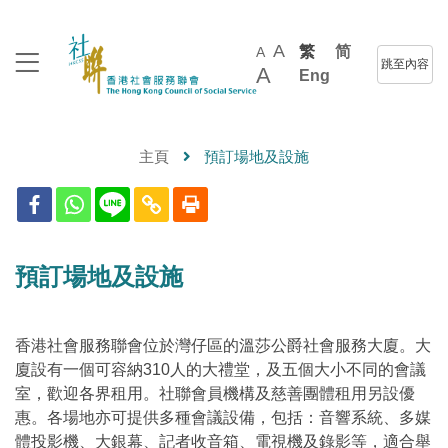
A
繁
简
A
跳至內容
A
Eng
主頁
預訂場地及設施
預訂場地及設施
香港社會服務聯會位於灣仔區的溫莎公爵社會服務大廈。大
廈設有一個可容納
310
人的大禮堂，及五個大小不同的會議
室，歡迎各界租用。社聯會員機構及慈善團體租用另設優
惠。各場地亦可提供多種會議設備，包括：音響系統、多媒
體投影機、大銀幕、記者收音箱、電視機及錄影等，適合舉