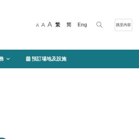
A
A
繁
简
Eng
跳至內容
A
務
 預訂場地及設施