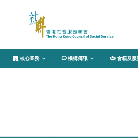
 核心業務
 機構傳訊
 會籍及服