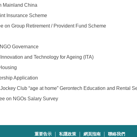
Mainland China
 Insurance Scheme
roup Retirement / Provident Fund Scheme
GO Governance
tion and Technology for Ageing (ITA)
Housing
hip Application
ge at home” Gerontech Education and Rental Servic
n NGOs Salary Survey
｜
｜
｜
重要告示
私隱政策
網頁指南
聯絡我們