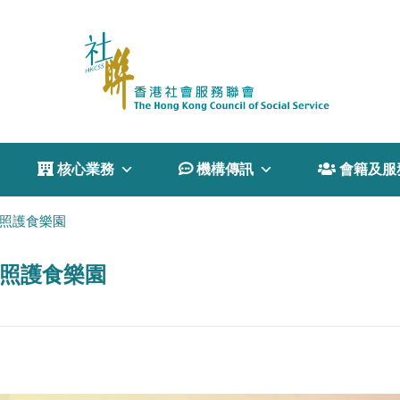
 核心業務
 機構傳訊
 會籍及服
：照護食樂園
：照護食樂園