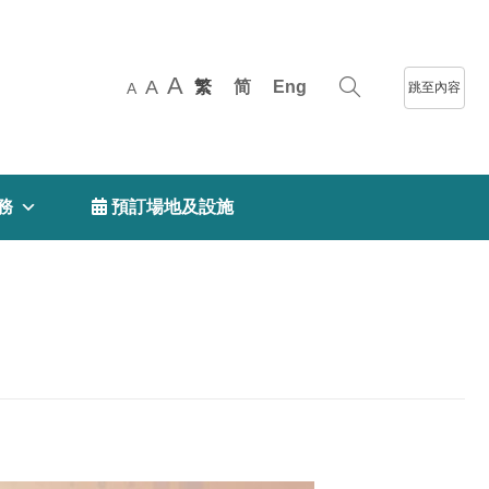
A
A
繁
简
Eng
跳至內容
A
務
 預訂場地及設施