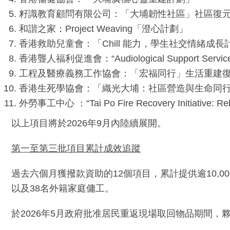
籽識教育顧問有限公司：「大埔韌性社區」社區復
和諧之家：Project Weaving「澄心計劃」
香港救助兒童會：「Chill 能力，學生社交情緒成長
香港聾人福利促進會：“Audiological Support Services for 
工程及醫療義務工作協會：「宏福同行」生活重建
香港生死學協會：「織光大埔：社區營造與生命同
外勞事工中心 ：“Tai Po Fire Recovery Initiative: Rebu
以上項目將於2026年9月內陸續展開。
第一至第三批項目累計成效追蹤
過去六個月獲撥款資助的12個項目，累計提供逾10,00
以及38名外籍家庭傭工。
於2026年5月政府批准居民重返現場取回物品期間