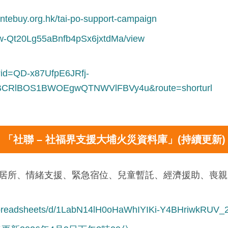
entebuy.org.hk/tai-po-support-campaign
lFw-Qt20Lg55aBnfb4pSx6jxtdMa/view
x?id=QD-x87UfpE6JRfj-
CRlBOS1BWOEgwQTNWVlFBVy4u&route=shorturl
「社聯 – 社福界支援大埔火災資料庫」(持續更新)
時居所、情緒支援、緊急宿位、兒童暫託、經濟援助、喪
/spreadsheets/d/1LabN14lH0oHaWhIYIKi-Y4BHriwkRUV_2