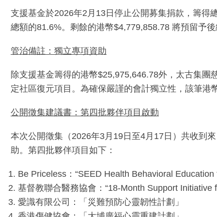
支援基金於2026年2月13日停止公開募集捐款，籌得總額為
總額的81.6%。剩餘的港幣$4,779,858.78 將預留
管治備註：獨立專項資助
除支援基金籌得的港幣$25,975,646.78外，太古集團
定社區復元項目。為確保嚴謹的會計獨立性，該筆港幣1,
公開徵集建議書：第四批夥伴項目啟動
本次公開徵集（2026年3月19日至4月17日）共收
助。第四批夥伴項目如下：
Be Priceless：“SEED Health Behavioral Education 
基督教聯合醫務協會：“18-Month Support Initiative for Aff
愛識有限公司：「災難預防心靈韌性計劃」
香港傷健協會：「大埔廣福心靈重建計劃」