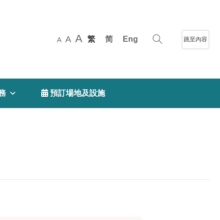
A
A
繁
简
Eng
跳至內容
A
務
 預訂場地及設施