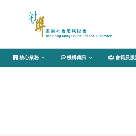
 核心業務
 機構傳訊
 會籍及服