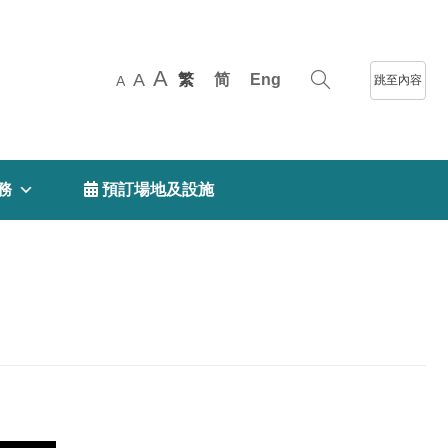
A
A
繁
简
Eng
跳至內容
A
務
 預訂場地及設施