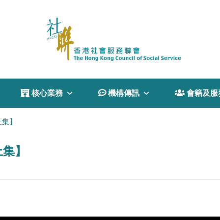
 核心業務
 機構傳訊
 會籍及服
上集】
上集】