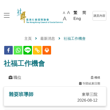
A
繁
简
A
跳至內容
A
Eng
主頁
最新消息
社福工作機會
社福工作機會
職位
機構
刊登結束日期
雜耍班導師
東華三院
2026-08-12