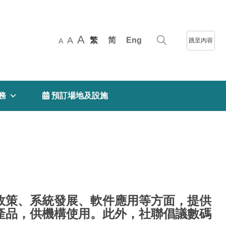
A
A
繁
简
Eng
跳至內容
A
務
 預訂場地及設施
政策、系統發展、軟件應用等方面，提供
產品，供機構使用。此外，社聯倡議數碼