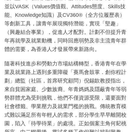
並以VASK（Values價值觀、Attitudes態度、Skills技
能、Knowledge知識）及CV360®（全方位履歷表）
等創新工具，讓青年展現獨特潛能，實現「堅趣」
（興趣結合事業），促進人才配對。計劃不但提升青
年再就學及就業動機，同時回應弱勢及非主流青年群
體的需要，為香港人才發展帶來新路向。
隨著科技進步和勞動力市場結構轉型，香港青年在學
業及就業路上遇到多重障礙「賽馬會鼓掌．創你程計
劃」總監（社區，首席研究顧問）倪錫欽教授指出，
來自貧困家庭、少數族裔、年青媽媽及隱蔽青年等弱
勢群體尤為受到挑戰，他們不僅資源受限，還要面對
社會標籤、學業壓力及就業門檻的挑戰。傳統教育模
式難以滿足所有年輕人的需求，部分學生早早離開校
園，陷入「待學待業」的處境。正如個案主角何𨥈桃
所言，中二輟學後，嘗試多種工作但難以找到興趣，