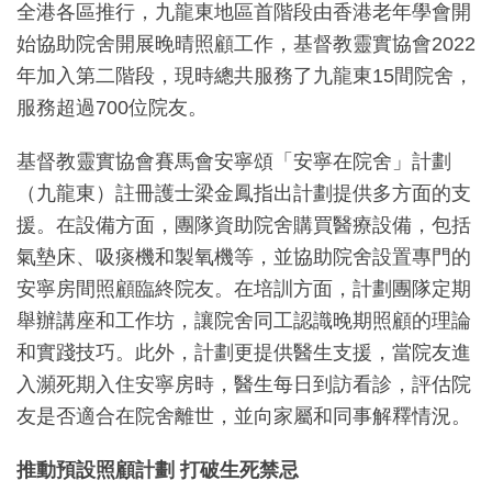
全港各區推行，九龍東地區首階段由香港老年學會開
始協助院舍開展晚晴照顧工作，基督教靈實協會2022
年加入第二階段，現時總共服務了九龍東15間院舍，
服務超過700位院友。
基督教靈實協會賽馬會安寧頌「安寧在院舍」計劃
（九龍東）註冊護士梁金鳳指出計劃提供多方面的支
援。在設備方面，團隊資助院舍購買醫療設備，包括
氣墊床、吸痰機和製氧機等，並協助院舍設置專門的
安寧房間照顧臨終院友。在培訓方面，計劃團隊定期
舉辦講座和工作坊，讓院舍同工認識晚期照顧的理論
和實踐技巧。此外，計劃更提供醫生支援，當院友進
入瀕死期入住安寧房時，醫生每日到訪看診，評估院
友是否適合在院舍離世，並向家屬和同事解釋情況。
推動預設照顧計劃 打破生死禁忌