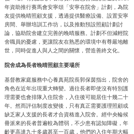
年資助推行賽馬會安寧頌「安寧在院舍」計劃，為院
友提供晚晴照顧支援，透過提供醫療設備、設置安寧
房間、舉辦培訓工作坊，以及推動預設照顧計劃討
論，協助院舍建立完善的晚晴服務。計劃不但減輕院
舍職員的憂慮，更讓院友在熟悉的環境中有尊嚴地離
世，同時促進人與人之間的關懷，營造善終文化。
院舍成為長者晚晴照顧主要場所
基督教家庭服務中心養真苑院長郭保茵指出，院舍的
角色在近年出現重大轉變。過往長者即使沒有特別護
理需要也會排隊入住院舍，入住後可能居住十幾二十
年。然而評估制度改變後，只有真正需要護理照顧或
缺乏家人支援的長者才合資格進入院舍。經中央輪候
冊派來的長者普遍較為體弱，不少患有認知障礙，年
齡更高達九十多歲甚至一百歲，他們的入住年期大幅