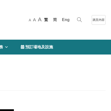
A
A
繁
简
Eng
跳至內容
A
務
 預訂場地及設施