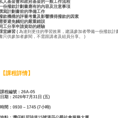
私人基金會和政府基金的一般工作流程
一份撥款計劃書應有的內容及注意事項
撰寫計劃書前的準備工作
撥款機構的評審考量及影響獲得撥款的因素
需要避免觸犯的嚴重錯誤
同工分享申請資助的經驗
課堂練習 (
為達到更佳的學習效果，建議參加者帶備一份撥款計
書只供參加者參閱，不需跟講者及組員分享。 )
【課程詳情】
課程編號：26A-05
日期：2026年7月31日 (五)
時間：0930 – 1745 (7小時)
地點：灣仔軒尼詩道15號溫莎公爵社會服務大廈