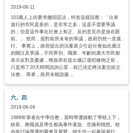
2019-06-11
103萬人上街要求撤回惡法，特首這樣回應：「出來
遊行的市民是多的，是非常之多，這是不需要爭議
的；但是這件事在社會上有正、反的意見亦是放在眼
前。」 然而，面對前所未有的爭議，政府仍然一意孤
行。 事實上，政府提出的法案甚少引起社會如此廣泛
的關注及爭議，不同界別、職業、年齡的廣大市民都
表示反對及憂慮，唯政府在提出修訂逃犯條例之前，
只是用了20天時間諮詢公眾，就已決定將法案交給立
法會。 再者，政府未能說服 ...
六。四
2019-06-04
1989年筆者在中學任教，當時學運掀動了學校上下，
校長、教職員及學生都為事件著急、悲痛和憤怒。校
內有討論學運的聚會及展覽，師生也一起參與遊行。