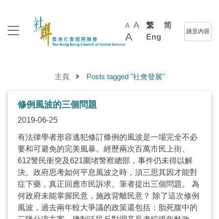
A
繁
简
A
跳至內容
A
Eng
主頁
Posts tagged "社會發展"
修例風波的三個問題
2019-06-25
有法律學者形容逃犯修訂條例的風波是一場完全不必
要和可避免的完美風暴。經歷兩次百萬市民上街、
612警民衝突及621圍堵警察總部，事件仍未得以解
決。政府思考如何平息風波之時，須三思其因才能對
症下藥，真正回應市民訴求。筆者提出三個問題。 為
何政府未能掌握民意，施政背離民意？ 除了這次修例
風波，過去兩年較大爭議的政策還包括：胎死腹中的