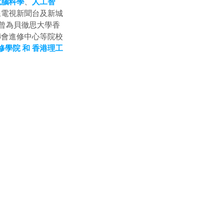
電腦科學
、
人工智
線電視新聞台及新城
，曾為貝徹思大學香
聯會進修中心等院校
修學院 和 香港理工