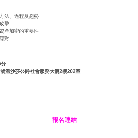
方法、過程及趨勢
攻擊
資產加密的重要性
應對
日
0
分
5
號溫沙莎公爵社會服務大廈
2
樓
202
室
報名連結