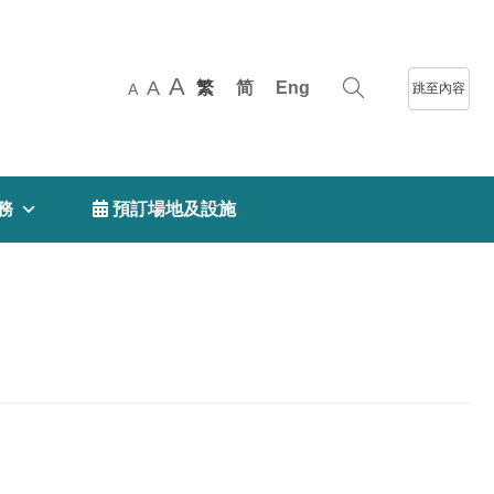
A
A
繁
简
Eng
跳至內容
A
務
 預訂場地及設施