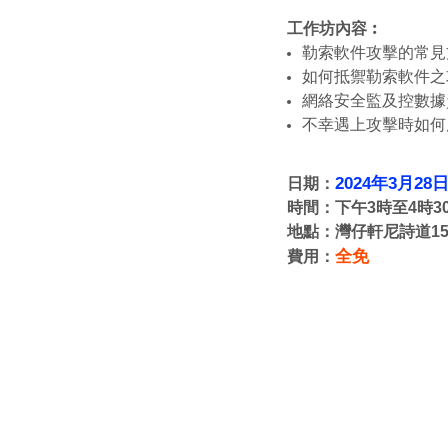
工作坊內容︰
勒索軟件攻擊的常見
如何抵禦勒索軟件之
網絡安全監及控數據
不幸遇上攻擊時如何
2024
年
3
月
28
日期：
時間：下午
3
時至
4
時
3
地點：灣仔軒尼詩道
1
全免
費用：