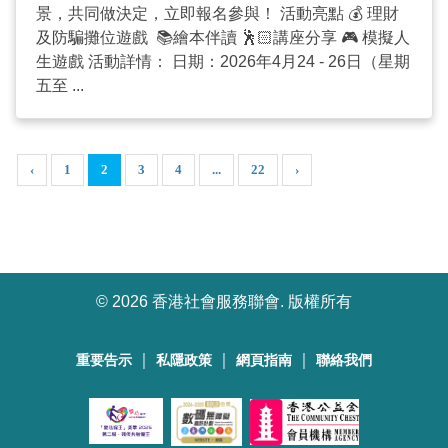
景，共同做決定，立即報名參與！ 活動亮點 💰 理財
及防騙攤位遊戲 📚繪本伴讀 🕺🏻講座分享 🎮 模擬人
生遊戲 活動詳情： 日期：2026年4月24 - 26日（星期
五至 ...
‹
1
2
3
4
...
22
›
©
2026 香港社會服務聯會. 版權所有
｜
｜
｜
重要告示
私隱政策
網頁指南
聯絡我們