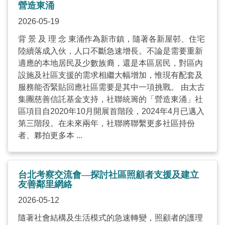
營造東涌
2026-05-19
背 景 及 理 念 東涌作為新市鎮，隨著各新屋邨、住宅
陸續落成入伙，人口不斷急速增長。不論是需要重新
適應的本地居民及少數族裔，還是本區居民，對區內
設施及社區支援的需求相繼大幅增加，惟現有配套及
服務能否緊貼回應社區需要是其中一項挑戰。 由太古
集團慈善信託基金支持，社聯統籌的「營造東涌」社
區項目自2020年10月開展首階段，2024年4月已邁入
第三階段。在未來兩年，社聯將聯繫更多社區持份
者、夥拍更多本 ...
台北考察交流會—探討社區照顧者支援及建立
友善鄰里網絡
2026-05-12
隨著社會結構及生活模式的急速轉變，照顧者的護理