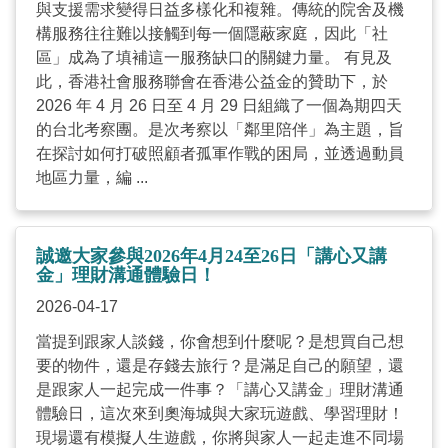
與支援需求變得日益多樣化和複雜。傳統的院舍及機
構服務往往難以接觸到每一個隱蔽家庭，因此「社
區」成為了填補這一服務缺口的關鍵力量。 有見及
此，香港社會服務聯會在香港公益金的贊助下，於
2026 年 4 月 26 日至 4 月 29 日組織了一個為期四天
的台北考察團。是次考察以「鄰里陪伴」為主題，旨
在探討如何打破照顧者孤軍作戰的困局，並透過動員
地區力量，編 ...
誠邀大家參與2026年4月24至26日「講心又講
金」理財溝通體驗日！
2026-04-17
當提到跟家人談錢，你會想到什麼呢？是想買自己想
要的物件，還是存錢去旅行？是滿足自己的願望，還
是跟家人一起完成一件事？「講心又講金」理財溝通
體驗日，這次來到奧海城與大家玩遊戲、學習理財！
現場還有模擬人生遊戲，你將與家人一起走進不同場