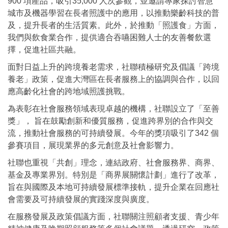
900 項產品，吸引35,000 人次參觀，並邀請專家探討智慧
城市及機器學習在長者照護中的應用，以推動樂齡科技的普
及，提升長者的生活質素。此外，於推動「照護食」方面，
我們與飲食業合作，提供適合吞嚥困難人士的友善餐飲選
擇，促進社區共融。
面對日益上升的跨境養老需求，社聯積極研究及倡議「跨境
養老」政策，促進大灣區在長者服務上的協調與合作，以回
應高齡化社會的跨地域照護挑戰。
為表彰在社會服務領域表現卓越的機構，社聯設立了「至善
獎」， 旨在鼓勵創新和優質服務，促進跨界別的合作與交
流，推動社會服務的可持續發展。今年的獎項吸引了342 個
參賽項目，展現業界的多元創意及社會影響力。
社聯也重視「共創」理念，連結政府、社會服務界、商界、
基金及專業界別。特別是「商界展關懷計劃」進行了改革，
旨在與國際及本地可持續發展標準接軌，提升企業在回應社
會需要及可持續發展的實踐深度與廣度。
在服務發展及政策倡議方面，社聯關注照顧者支援、青少年