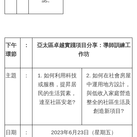
下午
：
亞太區卓越實踐項目分享：導師訓練工
環節
作坊
主題
：
1.
如何利用科技
2.
如何在社會房屋
或服務，提昇居
中運用地方設計，
民的生活質素，
與低收入家庭營造
達至社區安老
?
整全的社區生活及
創造新項目
?
日期
：
2023
年
6
月
23
日（星期五）