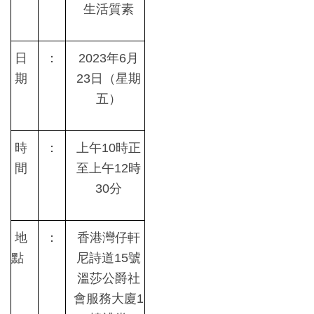
生活質素
日
：
2023
年
6
月
期
23
日（星期
五）
時
：
上午
10
時正
間
至上午
12
時
30
分
地
：
香港灣仔軒
點
尼詩道
15
號
溫莎公爵社
會服務大廈
1