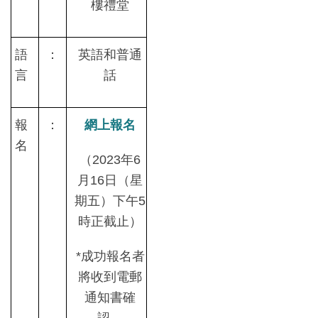
樓禮堂
語
：
英語和普通
言
話
報
：
網上報名
名
（
2023
年
6
月
16
日（星
期五）下午
5
時正截止）
*
成功報名者
將收到電郵
通知書確
認。