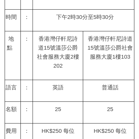
時間
：
下午
2
時
30
分至
5
時
30
分
地
：
香港灣仔軒尼詩
香港灣仔軒尼詩道
點
道
15
號溫莎公爵
15
號溫莎公爵社會
社會服務大廈
2
樓
服務大廈
1
樓
103
202
語言
：
英語
普通話
名額
：
25
25
費用
：
HK$250
每位
HK$250
每位