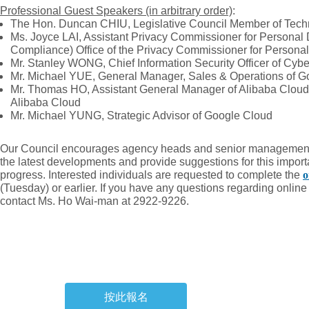
Professional Guest Speakers (in arbitrary order)
:
The Hon. Duncan CHIU, Legislative Council Member of Tech
Ms. Joyce LAI, Assistant Privacy Commissioner for Persona
Compliance) Office of the Privacy Commissioner for Person
Mr. Stanley WONG, Chief Information Security Officer of Cy
Mr. Michael YUE, General Manager, Sales & Operations of 
Mr. Thomas HO, Assistant General Manager of Alibaba Cloud 
Alibaba Cloud
Mr. Michael YUNG, Strategic Advisor of Google Cloud
Our Council encourages agency heads and senior management to
the latest developments and provide suggestions for this importan
progress. Interested individuals are requested to complete the
o
(Tuesday) or earlier. If you have any questions regarding online 
contact Ms. Ho Wai-man at 2922-9226.
按此報名