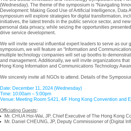
(Wednesday). The theme of the symposium is “Navigating Innov
Development: Making Good Use of Artificial Intelligence, Data 
symposium will explore strategies for digital transformation, in
initiatives, the latest trends in the public service sector, and 
personal data privacy, while seizing the opportunities presented b
drive service development.
We will invite several influential expert leaders to serve as our
symposium, we will feature an “Information and Communicatio
multiple technology companies will set up booths to demonstrate
and management. Additionally, we will invite organizations tha
Hong Kong Information and Communications Technology Awards 
We sincerely invite all NGOs to attend. Details of the Symposiu
Date: December 11, 2024 (Wednesday)
Time: 10:00am – 5:00pm
Venue: Meeting Room S421, 4/F Hong Kong Convention and Exh
Officiating Guests
:
Mr. CHUA Hoi-Wai, JP, Chief Executive of The Hong Kong Cou
Mr. Daniel CHEUNG, JP, Deputy Commissioner of (Digital Infra