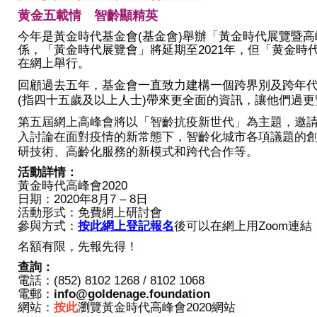
黄金五載情 智齡顯精英
今年是黃金時代基金會
(
基金會
)
舉辦「黃金時代展覽暨高
係，「黃金時代展覽會」將延期至
2021
年，但「黄金時
在網上舉行。
回顧過去五年，基金會一直致力建構一個跨界別及跨年
(
指四十五歲及以上人士
)
帶來更全面的資訊，讓他們過更
第五屆網上高峰會將以「智齡抗疫新世代」為主題，邀
入討論在面對疫情的新常態下，智齡化城市各項議題的
研技術、高齡化服務的新模式和跨代合作等。
活動詳情：
黃金時代高峰會
2020
日期：
2020
年
8
月
7 – 8
日
活動形式：免費網上研討會
參與方式：
按此網上登記報名
後可以在網上用
Zoom
連結
名額有限，先報先得！
查詢：
電話：
(852) 8102 1268 / 8102 1068
電郵：
info@goldenage.foundation
網站：
按此
瀏覽黃金時代高峰會
2020網站