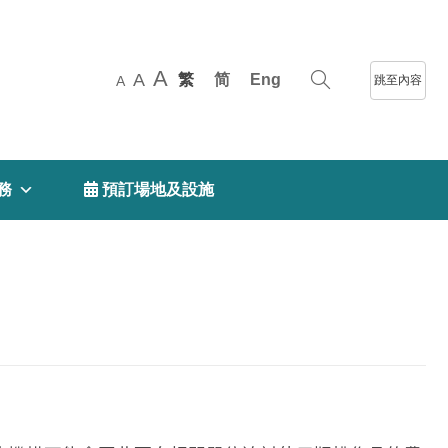
A
A
繁
简
Eng
跳至內容
A
務
 預訂場地及設施