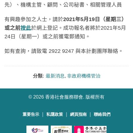
先）、機構主管、顧問、公司秘書、相關管理人員
有興趣參加之人士，請於
2021
年5
月
19
日（星期三）
或之前
按此
於網上登記。成功報名者將於
2021
年
5
月
24
日（星期一）或之前獲電郵通知。
如有
查詢，請致電
2922 9247
與本計劃團隊聯絡。
分類:
最新消息
,
非政府機構管治
©
2026 香港社會服務聯會. 版權所有
｜
｜
｜
重要告示
私隱政策
網頁指南
聯絡我們