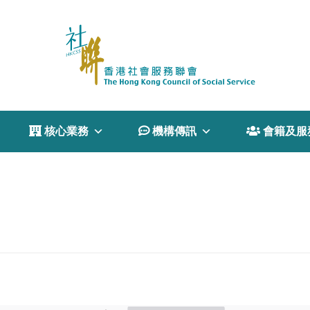
 核心業務
 機構傳訊
 會籍及服