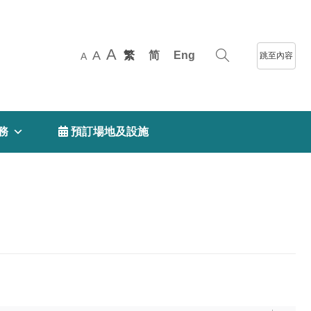
A
A
繁
简
Eng
跳至內容
A
務
 預訂場地及設施