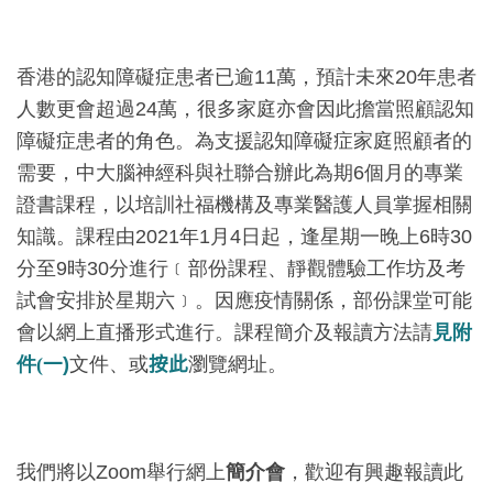
香港的認知障礙症患者已逾11萬，預計未來20年患者
人數更會超過24萬，很多家庭亦會因此擔當照顧認知
障礙症患者的角色。為支援認知障礙症家庭照顧者的
需要，中大腦神經科與社聯合辦此為期6個月的專業
證書課程，以培訓社福機構及專業醫護人員掌握相關
知識。課程由2021年1月4日起，逢星期一晚上6時30
分至9時30分進行﹝部份課程、靜觀體驗工作坊及考
試會安排於星期六﹞。因應疫情關係，部份課堂可能
會以網上直播形式進行。課程簡介及報讀方法請
見附
件(
一
)
文件、或
按此
瀏覽網址。
我們將以Zoom舉行網上
簡介會
，歡迎有興趣報讀此