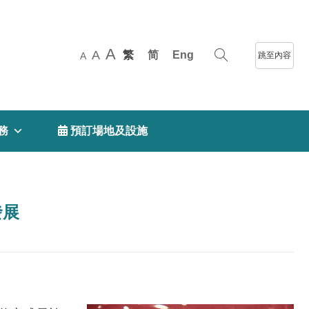
A
A
繁
简
Eng
跳至內容
A
務
 預訂場地及設施
發展