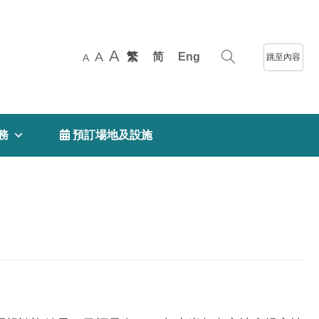
A
A
繁
简
Eng
跳至內容
A
務
 預訂場地及設施