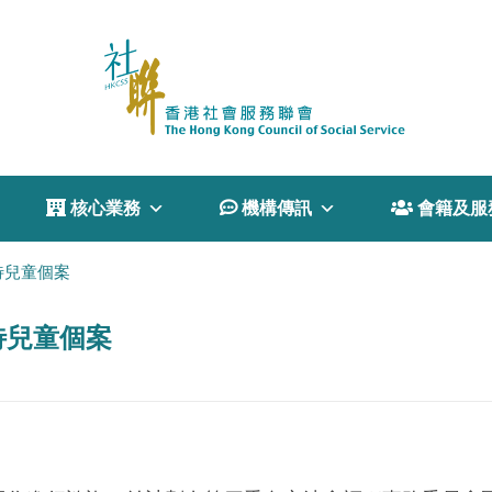
 核心業務
 機構傳訊
 會籍及服
待兒童個案
待兒童個案