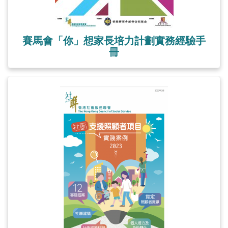
賽馬會「你」想家長培力計劃實務經驗手
冊