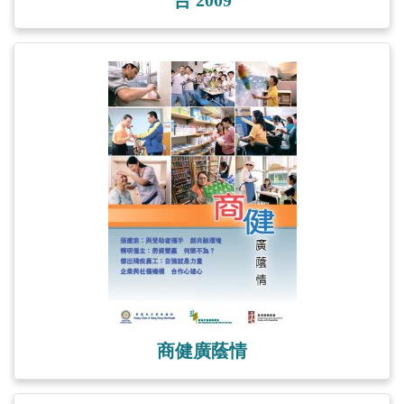
商健廣蔭情