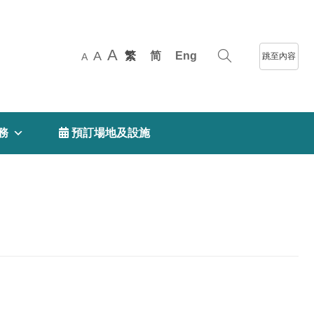
A
A
繁
简
Eng
跳至內容
A
務
 預訂場地及設施