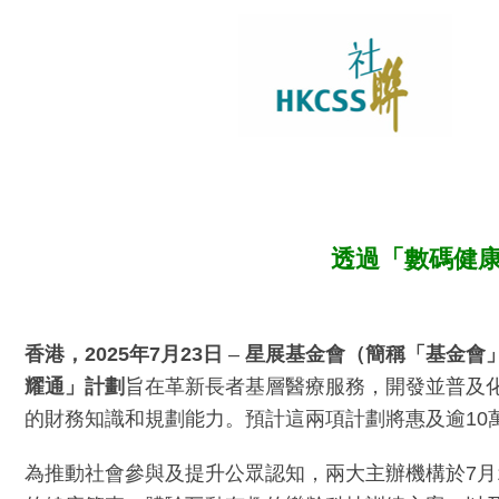
透過「數碼健康
香港，
2025
年
7
月
23
日
–
星展基金會（簡稱「基金會
耀通」計劃
旨在革新長者基層醫療服務，開發並普及
的財務知識和規劃能力。預計這兩項計劃將惠及逾10
為推動社會參與及提升公眾認知，兩大主辦機構於7月1