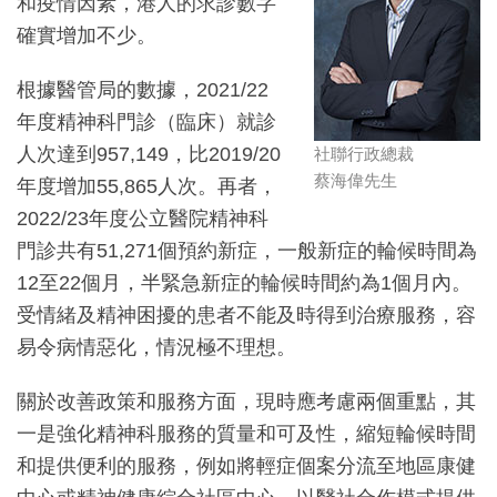
和疫情因素，港人的求診數字
確實增加不少。
根據醫管局的數據，2021/22
年度精神科門診（臨床）就診
人次達到957,149，比2019/20
社聯行政總裁
蔡海偉先生
年度增加55,865人次。再者，
2022/23年度公立醫院精神科
門診共有51,271個預約新症，一般新症的輪候時間為
12至22個月，半緊急新症的輪候時間約為1個月內。
受情緒及精神困擾的患者不能及時得到治療服務，容
易令病情惡化，情況極不理想。
關於改善政策和服務方面，現時應考慮兩個重點，其
一是強化精神科服務的質量和可及性，縮短輪候時間
和提供便利的服務，例如將輕症個案分流至地區康健