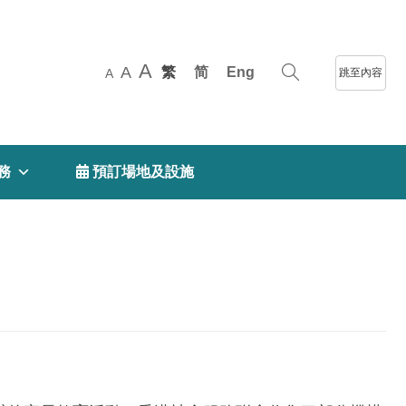
A
A
繁
简
Eng
跳至內容
A
務
 預訂場地及設施