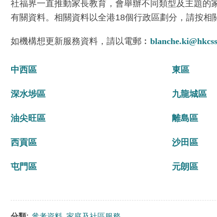
社福界一直推動家長教育，會舉辦不同類型及主題的
有關資料。相關資料以全港18個行政區劃分，請按相
如機構想更新服務資料，請以電郵︰
blanche.ki@hkcss
中西區
東區
深水埗區
九龍城區
油尖旺區
離島區
西貢區
沙田區
屯門區
元朗區
分類:
參考資料
,
家庭及社區服務