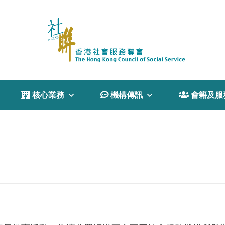
 核心業務
 機構傳訊
 會籍及服