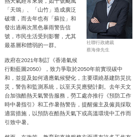
熱天氣經常來襲，如十號颶風
「天鴿」、「山竹」造成廣泛
破壞，而去年也有「蘇拉」和
發出過兩次黑色暴雨警告信
號，巿民生活受到影響，尤其
社聯行政總裁
最基層和體弱的一群。
蔡海偉先生
政府在2021年制訂《香港氣候
行動藍圖2050》，致力爭取於2050年前實現碳中
和，並提及如何適應氣候變化，主要環繞基建防災抗
災，警告和監測系統，以至天災應變計劃。去年天文
台加強酷熱天氣警告服務，​勞工處亦推行《預防工作
時中暑指引》和工作暑熱警告，提醒僱主及僱員採取
適當措施，以預防在酷熱天氣下或高溫環境中工作而
引致中暑。