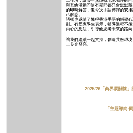
工作坊，讓聾生無障礙地認識理財的
與其他活動即使有疑問都只會默默藏
的即時解答，但今次手語傳譯的安排
己解惑。
語橋也邀請了懂得香港手語的輔導心
劃。有受惠學生表示，輔導過程不須
內心的想法，引導他思考未來的路向
讓我們繼續一起支持，創造共融環境
上發光發亮。
2025/26「商界展關
「主題導向
‧