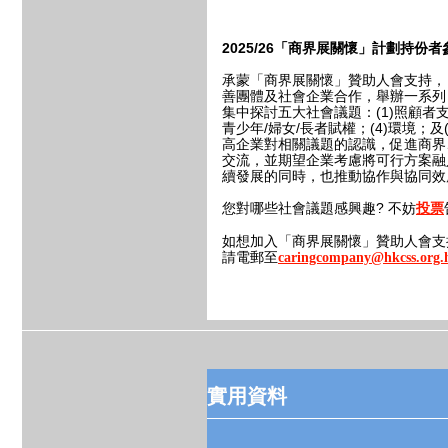
2025/26
「商界展關懷」計劃持份者
承蒙「商界展關懷」贊助人會支持，
善團體及社會企業合作，舉辦一系列
集中探討五大社會議題：(1)照顧者支
青少年/婦女/長者賦權；(4)環境；
高企業對相關議題的認識，促進商界
交流，並期望企業考慮將可行方案融
續發展的同時，也推動協作與協同效
您對哪些社會議題感興趣? 不妨
投票
如想加入「商界展關懷」贊助人會支
請電郵至
caringcompany@hkcss.org.
實用資料