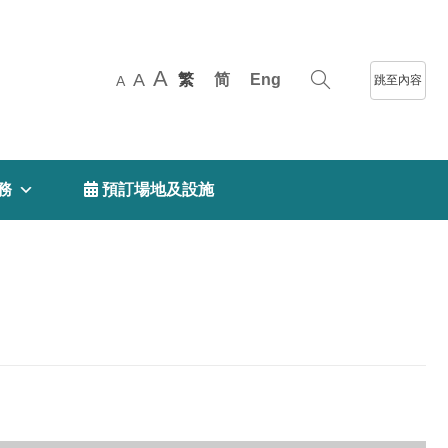
A
A
繁
简
Eng
跳至內容
A
務
 預訂場地及設施