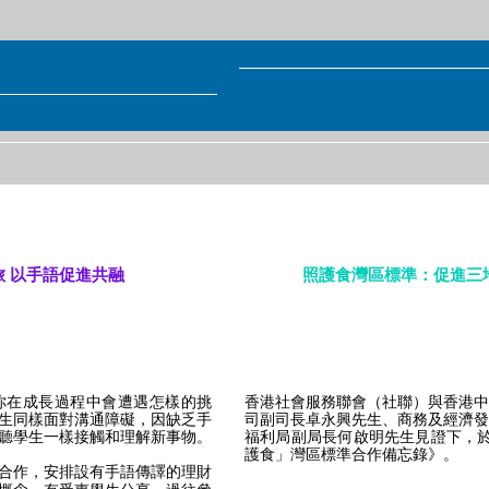
 以手語促進共融
照護食灣區標準：促進三
你在成長過程中會遭遇怎樣的挑
香港社會服務聯會（社聯）與香港中
生同樣面對溝通障礙，因缺乏手
司副司長卓永興先生、商務及經濟發
聽學生一樣接觸和理解新事物。
福利局副局長何啟明先生見證下，於2
護食」灣區標準合作備忘錄》。
合作，安排設有手語傳譯的理財