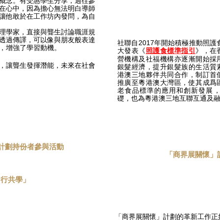
概念。有受惠學生分享，過往參
在心中，因為擔心無法明白導師
讓他敢於在工作坊內發問，為自
理學家，直接與聾生討論職涯規
透過傳譯，可以像與朋友般表達
社聯自2017年開始積極推動照護
，增強了學習動機。
大發表《
》，在
照護食標準指引
營機構及社福機構亦逐漸開始採
，讓聾生發揮潛能，未來在社會
銀髮經濟，提升銀髮族的生活質
港澳三地夥伴共同合作，制訂首
推廣至粵港澳大灣區，使其成爲
老食品標準的應用和創新發展
礎，也為粵港澳三地互聯互通及
懷」計劃持份者參與活動
「商界展關懷」
同行共學」
「商界展關懷」計劃的革新工作正