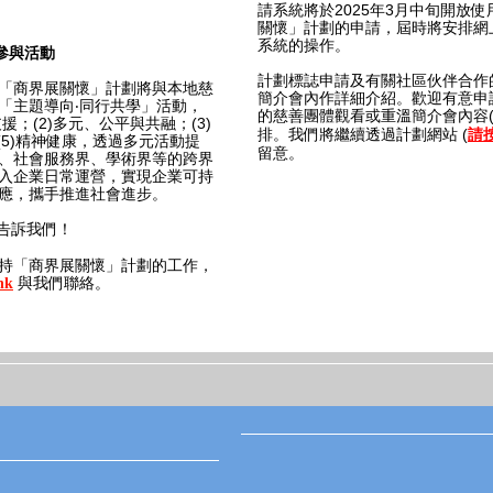
請系統將於2025年3月中旬開放使用
關懷」計劃的申請，屆時將安排網
系統的操作。
參與活動
計劃標誌申請及有關社區伙伴合作的內
「商界展關懷」計劃將與本地慈
簡介會內作詳細介紹。歡迎有意申
「主題導向‧同行共學」活動，
的慈善團體觀看或重溫簡介會內容
援；(2)多元、公平與共融；(3)
排。我們將繼續透過計劃網站 (
請
及(5)精神健康，透過多元活動提
留意。
、社會服務界、學術界等的跨界
入企業日常運營，實現企業可持
應，攜手推進社會進步。
告訴我們！
持「商界展關懷」計劃的工作，
與我們聯絡。
hk