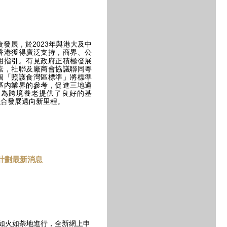
食發展，於2023年與港大及中
香港獲得廣泛支持，商界、公
用指引。有見政府正積極發展
素，社聯及廠商會協議聯同粵
個「照護食灣區標準」將標準
區内業界的參考，促進三地適
，為跨境養老提供了良好的基
融合發展邁向新里程。
計劃最新消息
如火如荼地進行，全新網上申