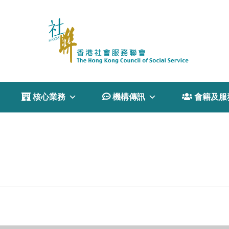
 核心業務
 機構傳訊
 會籍及服