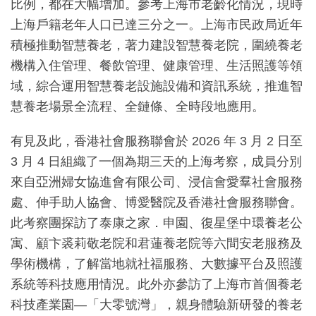
比例，都在大幅增加。參考上海市老齡化情況，現時
上海戶籍老年人口已達三分之一。上海市民政局近年
積極推動智慧養老，著力建設智慧養老院，圍繞養老
機構入住管理、餐飲管理、健康管理、生活照護等領
域，綜合運用智慧養老設施設備和資訊系統，推進智
慧養老場景全流程、全鏈條、全時段地應用。
有見及此，香港社會服務聯會於 2026 年 3 月 2 日至
3 月 4 日組織了一個為期三天的上海考察，成員分別
來自亞洲婦女協進會有限公司、浸信會愛羣社會服務
處、伸手助人協會、博愛醫院及香港社會服務聯會。
此考察團探訪了泰康之家．申園、復星堡中環養老公
寓、顧卞裘莉敬老院和君蓮養老院等六間安老服務及
學術機構，了解當地就社福服務、大數據平台及照護
系統等科技應用情況。此外亦參訪了上海市首個養老
科技產業園—「大零號灣」，親身體驗新研發的養老