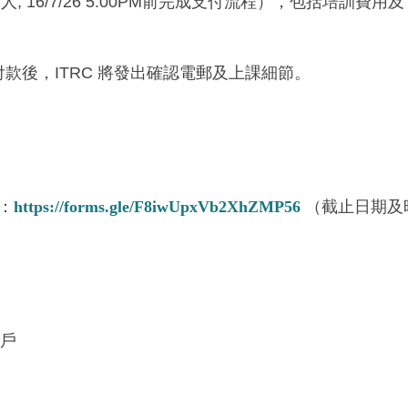
 16/7/26 5:00PM前完成支付流程），包括培訓費用及 Google 
款後，ITRC 將發出確認電郵及上課細節。
格：
https://forms.gle/F8iwUpxVb2XhZMP56
（截止日期及時
帳戶