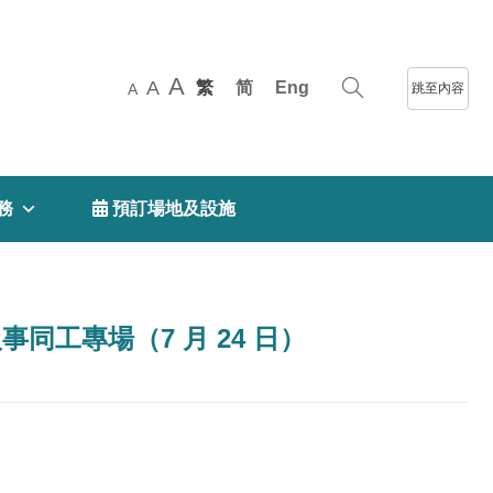
A
A
繁
简
Eng
跳至內容
A
務
 預訂場地及設施
政／人事同工專場（7 月 24 日）