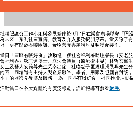
社聯照護食工作小組與參展夥伴於9月7日在樂富廣場舉辦「照護
為未來一系列社區宣傳、教育及介入服務揭開序幕。當天除了有
外，更有關於吞嚥困難、食物營養專題講座及照護食製作。
當日「區區有啖好食」啟動禮，獲社會福利署助理署長（安老服
會福利界）狄志遠博士、立法會議員（醫療衛生界）林哲玄醫生
女士及藝人安德尊先生榮幸出席，社聯點子匯經理張展興先生分
內容，同場還有主持人與企業夥伴、學者、用家及照顧者對談，
本」的照護食餐膳及服務 ，為「區區有啖好食」社區推廣活動
活動當日在各大媒體均有廣泛報道，詳細報導可參看
附件
。