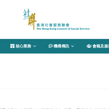
 核心業務
 機構傳訊
 會籍及服