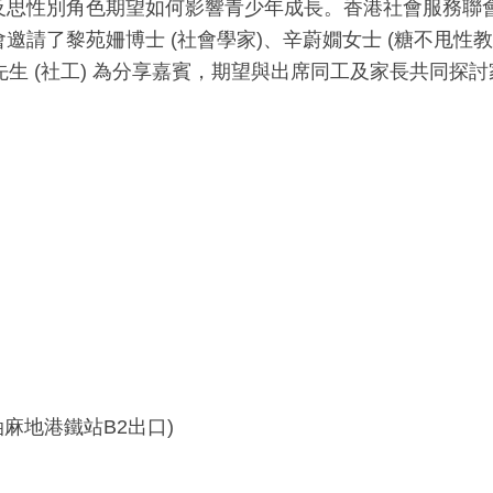
思性別角色期望如何影響青少年成長。香港社會服務聯會
了黎苑姍博士 (社會學家)、辛蔚嫺女士 (糖不甩性教育
譚惠鵬先生 (社工) 為分享嘉賓，期望與出席同工及家長共
麻地港鐵站B2出口)