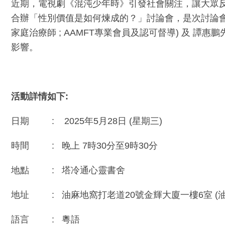
近期，電視劇《混沌少年時》引發社會關注，讓大眾反
合辦「性別價值是如何煉成的？」討論會，是次討論會邀請
家庭治療師 ; AAMFT專業會員及認可督導) 及 
影響。
活動
詳情如下
:
日期 : 2025年5月28日 (星期三)
時間 : 晚上 7時30分至9時30分
地點 : 塔冷通心靈書舍
地址 : 油麻地窩打老道20號金輝大廈一樓6室 (油
語言 : 粵語