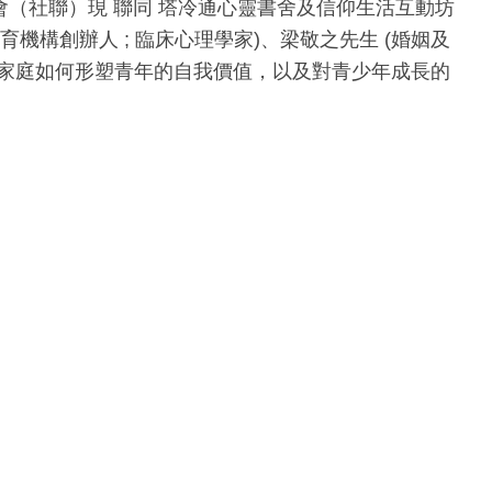
（社聯）現 聯同 塔冷通心靈書舍及信仰生活互動坊
機構創辦人 ; 臨床心理學家)、梁敬之先生 (婚姻及
同探討家庭如何形塑青年的自我價值，以及對青少年成長的