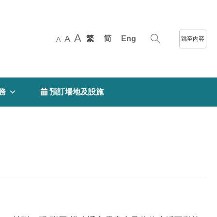
A
A
繁
简
Eng
跳至內容
A
務
 預訂場地及設施