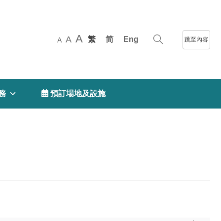
A
A
繁
简
Eng
跳至內容
A
務
 預訂場地及設施