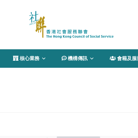
 核心業務
 機構傳訊
 會籍及服