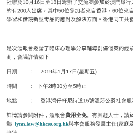
社聯於10月16日至18日籌辦了交流團參加於澳門舉行
約有
200
人出席，其中
50
位參加者來自香港，
60
位來
學習和
借鏡新型毒品的應對及解決方面。香港同工共
是次滙報會邀請了臨床心理學分享輔導創傷個案的經
商，會議詳情如下：
日期 ： 2019年1月17日(星期
五
)
時間 ：
下
午2時30分至5
時正
地點 ： 香港灣仔軒尼詩道15號溫莎公爵社會服
詳情
請參閱附件，滙報會
費用全免
。有興趣人士，請
郵
lynn.law@hkcss.org.hk
與本會服務發展主任(家庭及社
垂注。