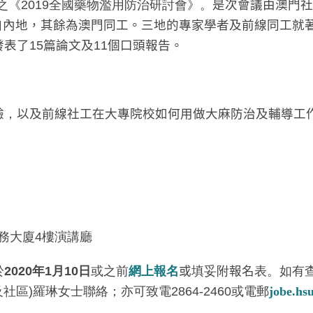
之《2019全國藥物濫用防治研討會》。
是次會議由澳門社
自內地，其餘為澳門同工。三地的專家學者及前線同工就
發表了
15
篇論文及
11
個口頭報告。
驗
，
以及前線社工在大專院校如何用做大麻防治及輔導工
務大廈4樓演講廳
於
2020年1月10日
或之前
網上報名
或
填妥附
報名
表。如有查
區)羅琳女士聯絡；亦可致電2864-2460或電郵
jobe.hs