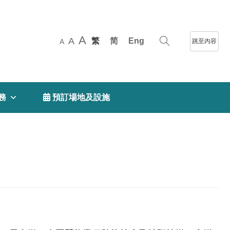
A
A
繁
简
Eng
跳至內容
A
務
 預訂場地及設施