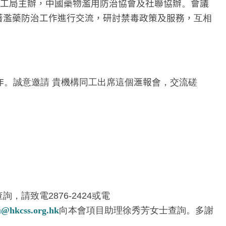
工局主辦，中國藥物濫用防治協會及社聯協辦
。
會議
著濫藥防治工作進行交流，研討禁毒政策及服務，
互相
作
。誠意邀請 貴機構同工出席這個
滙報
會，交流磋
詢，請致電2876-2424或電
u@hkcss.org.hk
向本會項目助理徐秀芳女士查詢。多謝