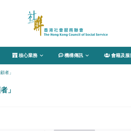
 核心業務
 機構傳訊
 會籍及服
照顧者」
顧者」