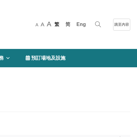
A
A
繁
简
Eng
跳至內容
A
務
 預訂場地及設施