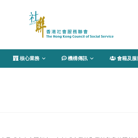
 核心業務
 機構傳訊
 會籍及服