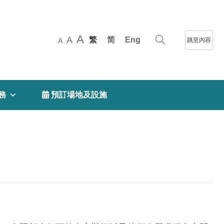
A
A
繁
简
Eng
跳至內容
A
務
 預訂場地及設施