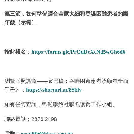
第三節：如何準備適合全家大細和吞嚥困難患者的團
年飯（示範）
按此報名：
https://forms.gle/PrQdDcXcNd5wGh6d6
瀏覽《照護食——家居篇：吞嚥困難患者照顧者全面
手冊》：
https://shorturl.at/8Sblv
如有任何查詢，歡迎聯絡社聯照護食工作小組。
聯絡電話：2876 2498
電郵：
goodlife@hkcss.org.hk